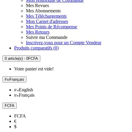
Mon Historique de Commande
Mes Revues
Mes Abonnements
Mes Téléchargements
Mon Carnet d'adresses
Mes Points de Récompense
Mes Retours
Suivre ma Commande
Inscrivez-vous pour un Compte Vendeur
Produits comparatifs (
0
)
0 article(s) - 0FCFA
Votre panier est vide!
Français
English
Français
FCFA
FCFA
€
$