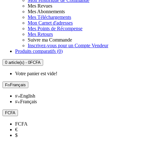
Mon Historique de Commande
Mes Revues
Mes Abonnements
Mes Téléchargements
Mon Carnet d'adresses
Mes Points de Récompense
Mes Retours
Suivre ma Commande
Inscrivez-vous pour un Compte Vendeur
Produits comparatifs (
0
)
0 article(s) - 0FCFA
Votre panier est vide!
Français
English
Français
FCFA
FCFA
€
$