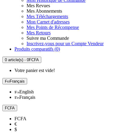
Mon Historique de Commande
Mes Revues
Mes Abonnements
Mes Téléchargements
Mon Carnet d'adresses
Mes Points de Récompense
Mes Retours
Suivre ma Commande
Inscrivez-vous pour un Compte Vendeur
Produits comparatifs (
0
)
0 article(s) - 0FCFA
Votre panier est vide!
Français
English
Français
FCFA
FCFA
€
$