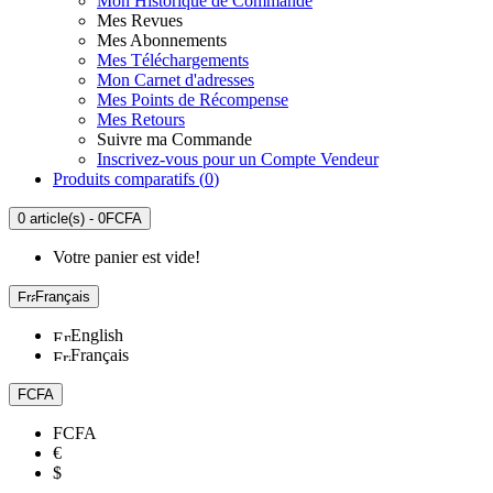
Mon Historique de Commande
Mes Revues
Mes Abonnements
Mes Téléchargements
Mon Carnet d'adresses
Mes Points de Récompense
Mes Retours
Suivre ma Commande
Inscrivez-vous pour un Compte Vendeur
Produits comparatifs (
0
)
0 article(s) - 0FCFA
Votre panier est vide!
Français
English
Français
FCFA
FCFA
€
$