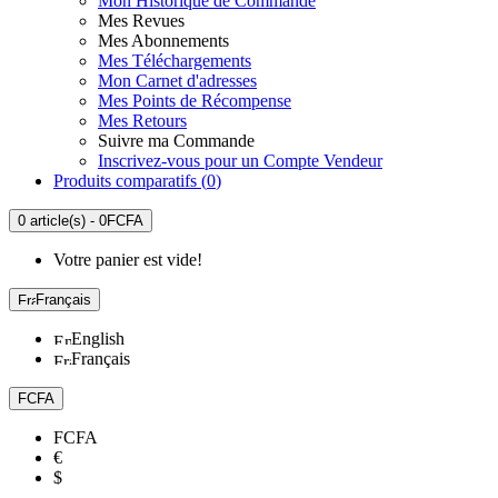
Mon Historique de Commande
Mes Revues
Mes Abonnements
Mes Téléchargements
Mon Carnet d'adresses
Mes Points de Récompense
Mes Retours
Suivre ma Commande
Inscrivez-vous pour un Compte Vendeur
Produits comparatifs (
0
)
0 article(s) - 0FCFA
Votre panier est vide!
Français
English
Français
FCFA
FCFA
€
$