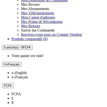
Mon Historique de Commande
Mes Revues
Mes Abonnements
Mes Téléchargements
Mon Carnet d'adresses
Mes Points de Récompense
Mes Retours
Suivre ma Commande
Inscrivez-vous pour un Compte Vendeur
Produits comparatifs (
0
)
0 article(s) - 0FCFA
Votre panier est vide!
Français
English
Français
FCFA
FCFA
€
$