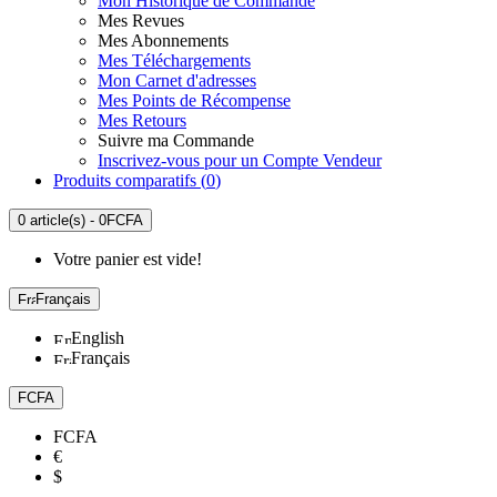
Mon Historique de Commande
Mes Revues
Mes Abonnements
Mes Téléchargements
Mon Carnet d'adresses
Mes Points de Récompense
Mes Retours
Suivre ma Commande
Inscrivez-vous pour un Compte Vendeur
Produits comparatifs (
0
)
0 article(s) - 0FCFA
Votre panier est vide!
Français
English
Français
FCFA
FCFA
€
$