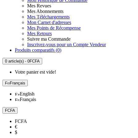
Mon Historique de Commande
Mes Revues
Mes Abonnements
Mes Téléchargements
Mon Carnet d'adresses
Mes Points de Récompense
Mes Retours
Suivre ma Commande
Inscrivez-vous pour un Compte Vendeur
Produits comparatifs (
0
)
0 article(s) - 0FCFA
Votre panier est vide!
Français
English
Français
FCFA
FCFA
€
$