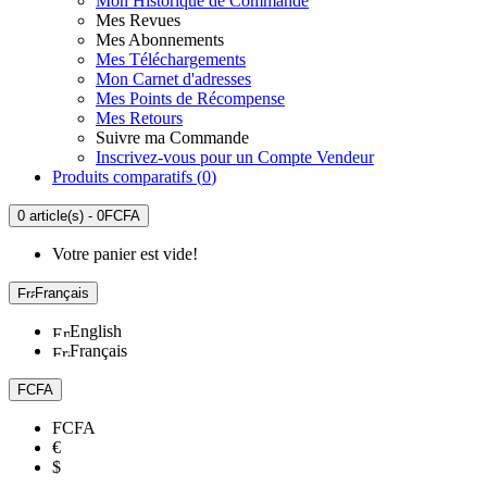
Mon Historique de Commande
Mes Revues
Mes Abonnements
Mes Téléchargements
Mon Carnet d'adresses
Mes Points de Récompense
Mes Retours
Suivre ma Commande
Inscrivez-vous pour un Compte Vendeur
Produits comparatifs (
0
)
0 article(s) - 0FCFA
Votre panier est vide!
Français
English
Français
FCFA
FCFA
€
$