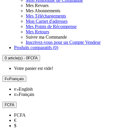
Mon Historique de Commande
Mes Revues
Mes Abonnements
Mes Téléchargements
Mon Carnet d'adresses
Mes Points de Récompense
Mes Retours
Suivre ma Commande
Inscrivez-vous pour un Compte Vendeur
Produits comparatifs (
0
)
0 article(s) - 0FCFA
Votre panier est vide!
Français
English
Français
FCFA
FCFA
€
$