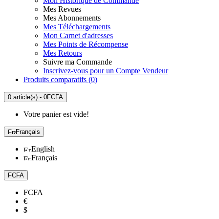
Mon Historique de Commande
Mes Revues
Mes Abonnements
Mes Téléchargements
Mon Carnet d'adresses
Mes Points de Récompense
Mes Retours
Suivre ma Commande
Inscrivez-vous pour un Compte Vendeur
Produits comparatifs (
0
)
0 article(s) - 0FCFA
Votre panier est vide!
Français
English
Français
FCFA
FCFA
€
$