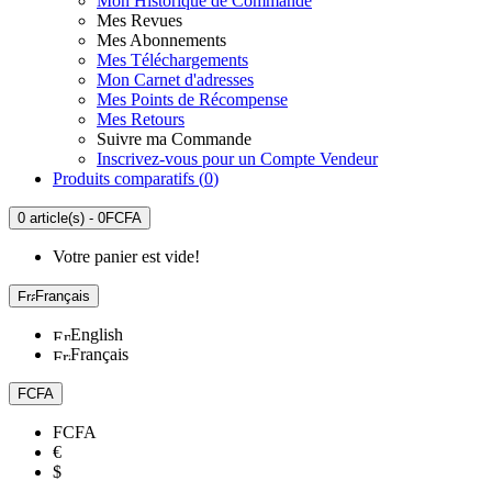
Mon Historique de Commande
Mes Revues
Mes Abonnements
Mes Téléchargements
Mon Carnet d'adresses
Mes Points de Récompense
Mes Retours
Suivre ma Commande
Inscrivez-vous pour un Compte Vendeur
Produits comparatifs (
0
)
0 article(s) - 0FCFA
Votre panier est vide!
Français
English
Français
FCFA
FCFA
€
$