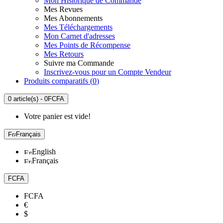
Mon Historique de Commande
Mes Revues
Mes Abonnements
Mes Téléchargements
Mon Carnet d'adresses
Mes Points de Récompense
Mes Retours
Suivre ma Commande
Inscrivez-vous pour un Compte Vendeur
Produits comparatifs (
0
)
0 article(s) - 0FCFA
Votre panier est vide!
Français
English
Français
FCFA
FCFA
€
$