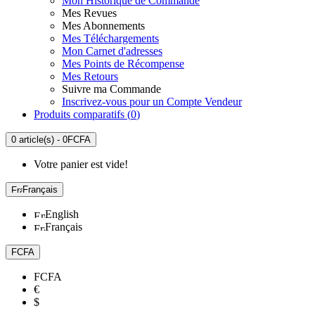
Mon Historique de Commande
Mes Revues
Mes Abonnements
Mes Téléchargements
Mon Carnet d'adresses
Mes Points de Récompense
Mes Retours
Suivre ma Commande
Inscrivez-vous pour un Compte Vendeur
Produits comparatifs (
0
)
0 article(s) - 0FCFA
Votre panier est vide!
Français
English
Français
FCFA
FCFA
€
$