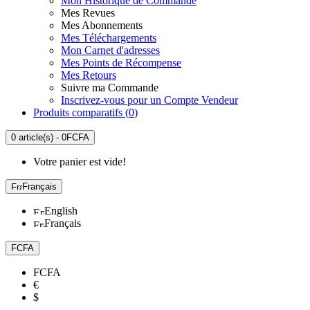
Mon Historique de Commande
Mes Revues
Mes Abonnements
Mes Téléchargements
Mon Carnet d'adresses
Mes Points de Récompense
Mes Retours
Suivre ma Commande
Inscrivez-vous pour un Compte Vendeur
Produits comparatifs (
0
)
0 article(s) - 0FCFA
Votre panier est vide!
Français
English
Français
FCFA
FCFA
€
$