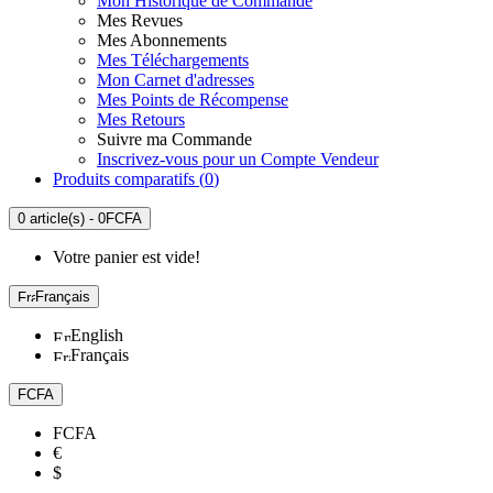
Mon Historique de Commande
Mes Revues
Mes Abonnements
Mes Téléchargements
Mon Carnet d'adresses
Mes Points de Récompense
Mes Retours
Suivre ma Commande
Inscrivez-vous pour un Compte Vendeur
Produits comparatifs (
0
)
0 article(s) - 0FCFA
Votre panier est vide!
Français
English
Français
FCFA
FCFA
€
$