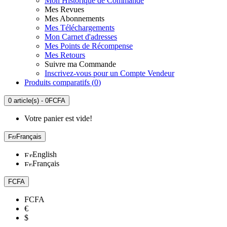
Mon Historique de Commande
Mes Revues
Mes Abonnements
Mes Téléchargements
Mon Carnet d'adresses
Mes Points de Récompense
Mes Retours
Suivre ma Commande
Inscrivez-vous pour un Compte Vendeur
Produits comparatifs (
0
)
0 article(s) - 0FCFA
Votre panier est vide!
Français
English
Français
FCFA
FCFA
€
$