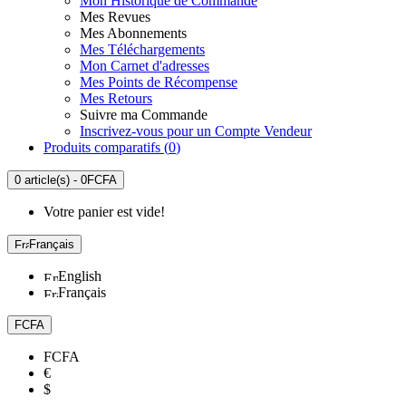
Mon Historique de Commande
Mes Revues
Mes Abonnements
Mes Téléchargements
Mon Carnet d'adresses
Mes Points de Récompense
Mes Retours
Suivre ma Commande
Inscrivez-vous pour un Compte Vendeur
Produits comparatifs (
0
)
0 article(s) - 0FCFA
Votre panier est vide!
Français
English
Français
FCFA
FCFA
€
$