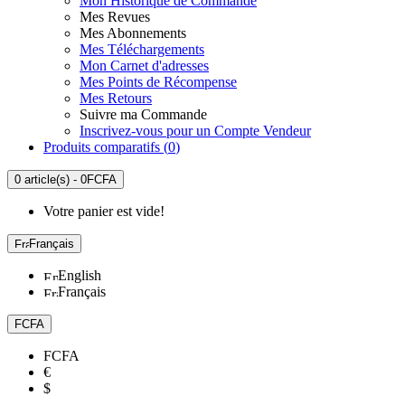
Mon Historique de Commande
Mes Revues
Mes Abonnements
Mes Téléchargements
Mon Carnet d'adresses
Mes Points de Récompense
Mes Retours
Suivre ma Commande
Inscrivez-vous pour un Compte Vendeur
Produits comparatifs (
0
)
0 article(s) - 0FCFA
Votre panier est vide!
Français
English
Français
FCFA
FCFA
€
$