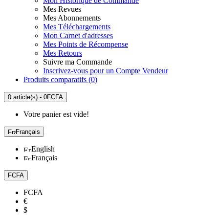
Mon Historique de Commande
Mes Revues
Mes Abonnements
Mes Téléchargements
Mon Carnet d'adresses
Mes Points de Récompense
Mes Retours
Suivre ma Commande
Inscrivez-vous pour un Compte Vendeur
Produits comparatifs (
0
)
0 article(s) - 0FCFA
Votre panier est vide!
Français
English
Français
FCFA
FCFA
€
$