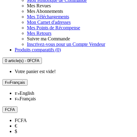
Mon Historique de Commande
Mes Revues
Mes Abonnements
Mes Téléchargements
Mon Carnet d'adresses
Mes Points de Récompense
Mes Retours
Suivre ma Commande
Inscrivez-vous pour un Compte Vendeur
Produits comparatifs (
0
)
0 article(s) - 0FCFA
Votre panier est vide!
Français
English
Français
FCFA
FCFA
€
$