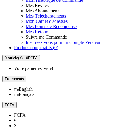
Mon Historique de Commande
Mes Revues
Mes Abonnements
Mes Téléchargements
Mon Carnet d'adresses
Mes Points de Récompense
Mes Retours
Suivre ma Commande
Inscrivez-vous pour un Compte Vendeur
Produits comparatifs (
0
)
0 article(s) - 0FCFA
Votre panier est vide!
Français
English
Français
FCFA
FCFA
€
$