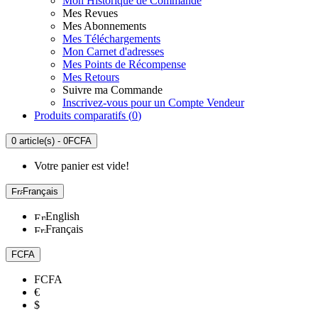
Mon Historique de Commande
Mes Revues
Mes Abonnements
Mes Téléchargements
Mon Carnet d'adresses
Mes Points de Récompense
Mes Retours
Suivre ma Commande
Inscrivez-vous pour un Compte Vendeur
Produits comparatifs (
0
)
0 article(s) - 0FCFA
Votre panier est vide!
Français
English
Français
FCFA
FCFA
€
$