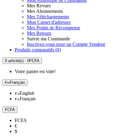
Mon Historique de Commande
Mes Revues
Mes Abonnements
Mes Téléchargements
Mon Carnet d'adresses
Mes Points de Récompense
Mes Retours
Suivre ma Commande
Inscrivez-vous pour un Compte Vendeur
Produits comparatifs (
0
)
0 article(s) - 0FCFA
Votre panier est vide!
Français
English
Français
FCFA
FCFA
€
$