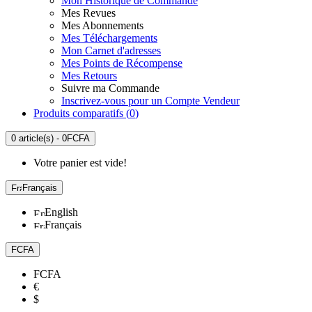
Mon Historique de Commande
Mes Revues
Mes Abonnements
Mes Téléchargements
Mon Carnet d'adresses
Mes Points de Récompense
Mes Retours
Suivre ma Commande
Inscrivez-vous pour un Compte Vendeur
Produits comparatifs (
0
)
0 article(s) - 0FCFA
Votre panier est vide!
Français
English
Français
FCFA
FCFA
€
$