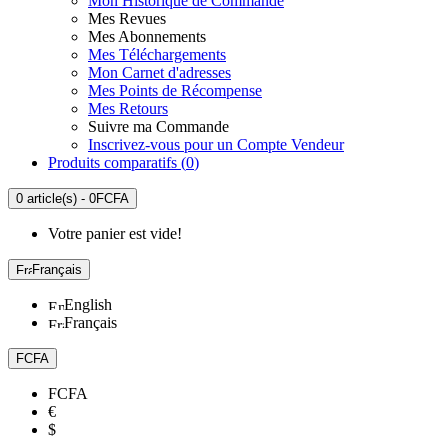
Mon Historique de Commande
Mes Revues
Mes Abonnements
Mes Téléchargements
Mon Carnet d'adresses
Mes Points de Récompense
Mes Retours
Suivre ma Commande
Inscrivez-vous pour un Compte Vendeur
Produits comparatifs (
0
)
0 article(s) - 0FCFA
Votre panier est vide!
Français
English
Français
FCFA
FCFA
€
$