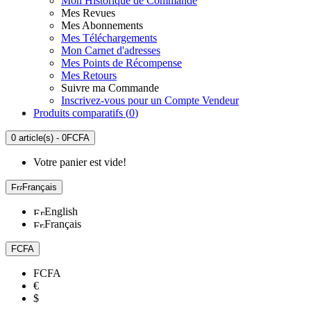
Mon Historique de Commande
Mes Revues
Mes Abonnements
Mes Téléchargements
Mon Carnet d'adresses
Mes Points de Récompense
Mes Retours
Suivre ma Commande
Inscrivez-vous pour un Compte Vendeur
Produits comparatifs (
0
)
0 article(s) - 0FCFA
Votre panier est vide!
Français
English
Français
FCFA
FCFA
€
$