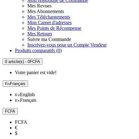
Mon Historique de Commande
Mes Revues
Mes Abonnements
Mes Téléchargements
Mon Carnet d'adresses
Mes Points de Récompense
Mes Retours
Suivre ma Commande
Inscrivez-vous pour un Compte Vendeur
Produits comparatifs (
0
)
0 article(s) - 0FCFA
Votre panier est vide!
Français
English
Français
FCFA
FCFA
€
$