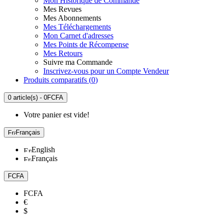
Mon Historique de Commande
Mes Revues
Mes Abonnements
Mes Téléchargements
Mon Carnet d'adresses
Mes Points de Récompense
Mes Retours
Suivre ma Commande
Inscrivez-vous pour un Compte Vendeur
Produits comparatifs (
0
)
0 article(s) - 0FCFA
Votre panier est vide!
Français
English
Français
FCFA
FCFA
€
$