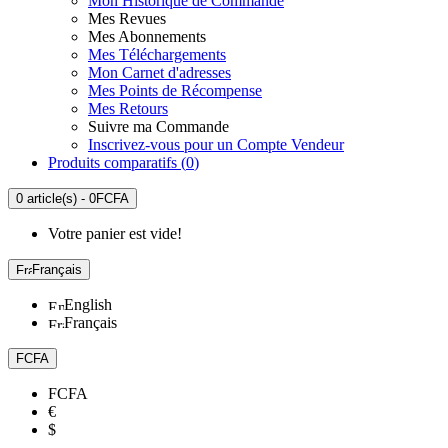
Mon Historique de Commande
Mes Revues
Mes Abonnements
Mes Téléchargements
Mon Carnet d'adresses
Mes Points de Récompense
Mes Retours
Suivre ma Commande
Inscrivez-vous pour un Compte Vendeur
Produits comparatifs (
0
)
0 article(s) - 0FCFA
Votre panier est vide!
Français
English
Français
FCFA
FCFA
€
$