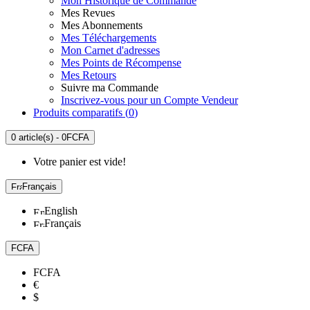
Mon Historique de Commande
Mes Revues
Mes Abonnements
Mes Téléchargements
Mon Carnet d'adresses
Mes Points de Récompense
Mes Retours
Suivre ma Commande
Inscrivez-vous pour un Compte Vendeur
Produits comparatifs (
0
)
0 article(s) - 0FCFA
Votre panier est vide!
Français
English
Français
FCFA
FCFA
€
$