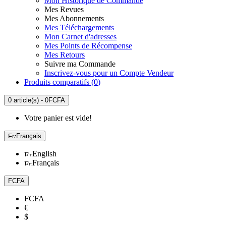
Mon Historique de Commande
Mes Revues
Mes Abonnements
Mes Téléchargements
Mon Carnet d'adresses
Mes Points de Récompense
Mes Retours
Suivre ma Commande
Inscrivez-vous pour un Compte Vendeur
Produits comparatifs (
0
)
0 article(s) - 0FCFA
Votre panier est vide!
Français
English
Français
FCFA
FCFA
€
$