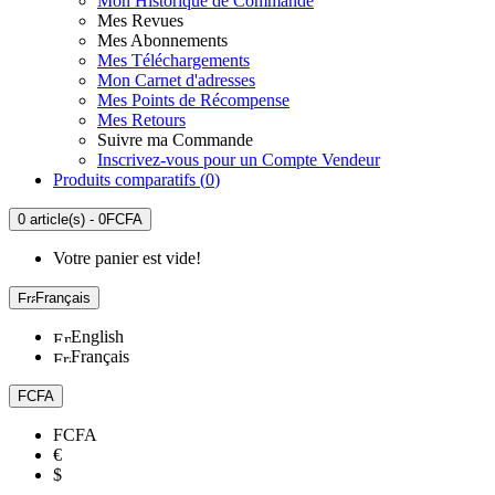
Mon Historique de Commande
Mes Revues
Mes Abonnements
Mes Téléchargements
Mon Carnet d'adresses
Mes Points de Récompense
Mes Retours
Suivre ma Commande
Inscrivez-vous pour un Compte Vendeur
Produits comparatifs (
0
)
0 article(s) - 0FCFA
Votre panier est vide!
Français
English
Français
FCFA
FCFA
€
$