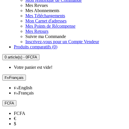
Mon Historique de Commande
Mes Revues
Mes Abonnements
Mes Téléchargements
Mon Carnet d'adresses
Mes Points de Récompense
Mes Retours
Suivre ma Commande
Inscrivez-vous pour un Compte Vendeur
Produits comparatifs (
0
)
0 article(s) - 0FCFA
Votre panier est vide!
Français
English
Français
FCFA
FCFA
€
$