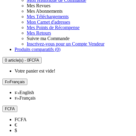
Mon Historique de Commande
Mes Revues
Mes Abonnements
Mes Téléchargements
Mon Carnet d'adresses
Mes Points de Récompense
Mes Retours
Suivre ma Commande
Inscrivez-vous pour un Compte Vendeur
Produits comparatifs (
0
)
0 article(s) - 0FCFA
Votre panier est vide!
Français
English
Français
FCFA
FCFA
€
$