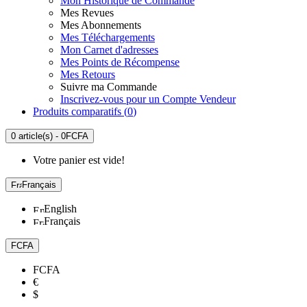
Mon Historique de Commande
Mes Revues
Mes Abonnements
Mes Téléchargements
Mon Carnet d'adresses
Mes Points de Récompense
Mes Retours
Suivre ma Commande
Inscrivez-vous pour un Compte Vendeur
Produits comparatifs (
0
)
0 article(s) - 0FCFA
Votre panier est vide!
Français
English
Français
FCFA
FCFA
€
$