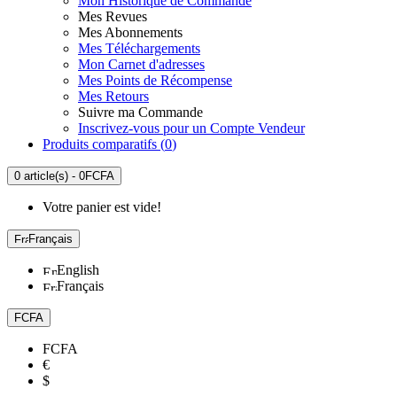
Mon Historique de Commande
Mes Revues
Mes Abonnements
Mes Téléchargements
Mon Carnet d'adresses
Mes Points de Récompense
Mes Retours
Suivre ma Commande
Inscrivez-vous pour un Compte Vendeur
Produits comparatifs (
0
)
0 article(s) - 0FCFA
Votre panier est vide!
Français
English
Français
FCFA
FCFA
€
$