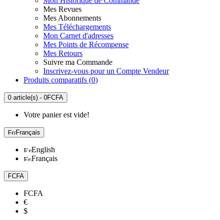
Mon Historique de Commande
Mes Revues
Mes Abonnements
Mes Téléchargements
Mon Carnet d'adresses
Mes Points de Récompense
Mes Retours
Suivre ma Commande
Inscrivez-vous pour un Compte Vendeur
Produits comparatifs (
0
)
0 article(s) - 0FCFA
Votre panier est vide!
Français
English
Français
FCFA
FCFA
€
$