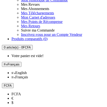
Mon Historique de Commande
Mes Revues
Mes Abonnements
Mes Téléchargements
Mon Carnet d'adresses
Mes Points de Récompense
Mes Retours
Suivre ma Commande
Inscrivez-vous pour un Compte Vendeur
Produits comparatifs (
0
)
0 article(s) - 0FCFA
Votre panier est vide!
Français
English
Français
FCFA
FCFA
€
$