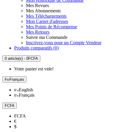
Mon Historique de Commande
Mes Revues
Mes Abonnements
Mes Téléchargements
Mon Carnet d'adresses
Mes Points de Récompense
Mes Retours
Suivre ma Commande
Inscrivez-vous pour un Compte Vendeur
Produits comparatifs (
0
)
0 article(s) - 0FCFA
Votre panier est vide!
Français
English
Français
FCFA
FCFA
€
$