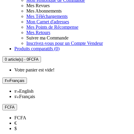
Mon Historique de Commande
Mes Revues
Mes Abonnements
Mes Téléchargements
Mon Carnet d'adresses
Mes Points de Récompense
Mes Retours
Suivre ma Commande
Inscrivez-vous pour un Compte Vendeur
Produits comparatifs (
0
)
0 article(s) - 0FCFA
Votre panier est vide!
Français
English
Français
FCFA
FCFA
€
$