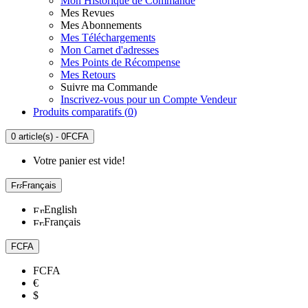
Mon Historique de Commande
Mes Revues
Mes Abonnements
Mes Téléchargements
Mon Carnet d'adresses
Mes Points de Récompense
Mes Retours
Suivre ma Commande
Inscrivez-vous pour un Compte Vendeur
Produits comparatifs (
0
)
0 article(s) - 0FCFA
Votre panier est vide!
Français
English
Français
FCFA
FCFA
€
$